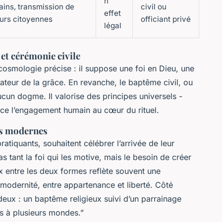
n
ains, transmission de
civil ou
effet
urs citoyennes
officiant privé
légal
 et cérémonie civile
cosmologie précise : il suppose une foi en Dieu, une
teur de la grâce. En revanche, le baptême civil, ou
cun dogme. Il valorise des principes universels -
place l’engagement humain au cœur du rituel.
les modernes
tiquants, souhaitent célébrer l’arrivée de leur
as tant la foi qui les motive, mais le besoin de créer
ix entre les deux formes reflète souvent une
t modernité, entre appartenance et liberté. Côté
eux : un baptême religieux suivi d’un parrainage
s à plusieurs mondes.”