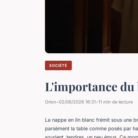
SOCIÉTÉ
L'importance du b
Orion
•
02/06/2026 16:31
•
11 min de lecture
La nappe en lin blanc frémit sous une br
parsèment la table comme posés par hasa
sourient, tendres, un peu émus. Ce momen