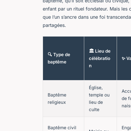
baptême, qu’il soit ecclésial ou civique,
enfant par un rituel fondateur. Mais les 
que l’un s’ancre dans une foi transcenda
partagées.
🏛️ Lieu de
🔍 Type de
célébratio
✨ Va
baptême
n
Église,
Accu
Baptême
temple ou
de f
religieux
lieu de
nais
culte
Baptême civil
Eng