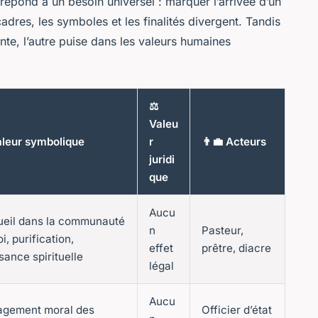
 répond à un besoin universel : marquer l’arrivée d’un
cadres, les symboles et les finalités divergent. Tandis
nte, l’autre puise dans les valeurs humaines
⚖️
Valeu
leur symbolique
r
👨‍💼 Acteurs
juridi
que
Aucu
eil dans la communauté
n
Pasteur,
oi, purification,
effet
prêtre, diacre
sance spirituelle
légal
Aucu
agement moral des
Officier d’état