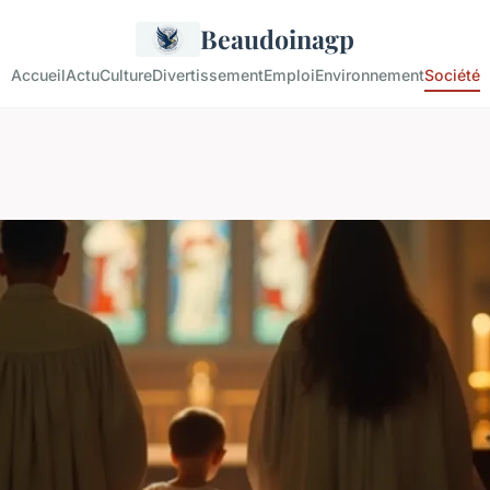
Beaudoinagp
Accueil
Actu
Culture
Divertissement
Emploi
Environnement
Société