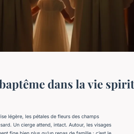
aptême dans la vie spiritu
ise légère, les pétales de fleurs des champs
rd. Un cierge attend, intact. Autour, les visages
t fige bien plus qu’un repas de famille : c’est le