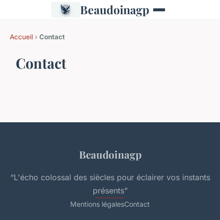
Beaudoinagp
Accueil
›
Contact
Contact
Beaudoinagp
“L'écho colossal des siècles pour éclairer vos instants
présents”
Mentions légales
Contact