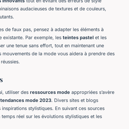
s innovants
tout en évitant des erreurs de style
binaisons audacieuses de textures et de couleurs,
utants.
es de faux pas, pensez à adapter les éléments à
e existante. Par exemple, les
teintes pastel
et les
ser une tenue sans effort, tout en maintenant une
 des mouvements de la mode vous aidera à prendre des
 réussies.
s
, utiliser des
ressources mode
appropriées s’avère
s
tendances mode 2023
. Divers sites et blogs
 inspirations stylistiques. En suivant ces sources
temps réel sur les évolutions stylistiques et les