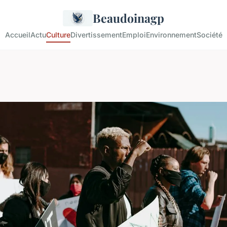
Beaudoinagp
Accueil
Actu
Culture
Divertissement
Emploi
Environnement
Société