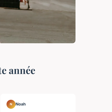
te année
Noah
N