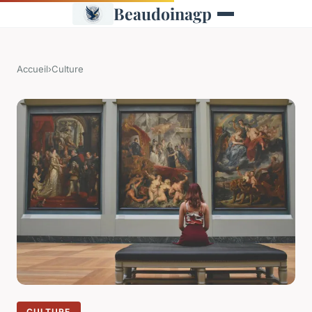
Beaudoinagp
Accueil
›
Culture
CULTURE