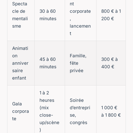
Specta
nt
cle de
30 à 60
corporate
800 € à 1
mentali
minutes
,
200 €
sme
lancemen
t
Animati
on
Famille,
45 à 60
300 € à
anniver
fête
minutes
400 €
saire
privée
enfant
1 à 2
heures
Soirée
Gala
(mix
d’entrepri
1 000 €
corpora
close-
se,
à 1 800 €
te
up/scène
congrès
)