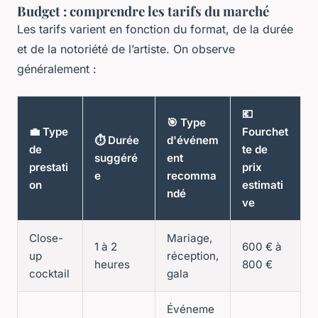
Budget : comprendre les tarifs du marché
Les tarifs varient en fonction du format, de la durée
et de la notoriété de l’artiste. On observe
généralement :
💶
🎯 Type
💼 Type
Fourchet
⏱️ Durée
d'événem
de
te de
suggéré
ent
prestati
prix
e
recomma
on
estimati
ndé
ve
Close-
Mariage,
1 à 2
600 € à
up
réception,
heures
800 €
cocktail
gala
Événeme