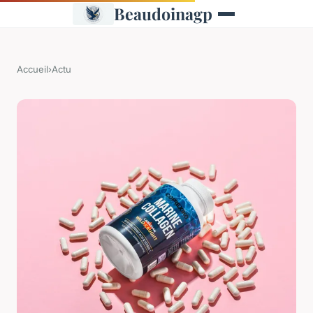
Beaudoinagp
Accueil
›
Actu