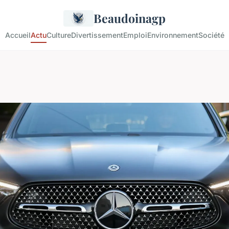
Beaudoinagp
Accueil
Actu
Culture
Divertissement
Emploi
Environnement
Société